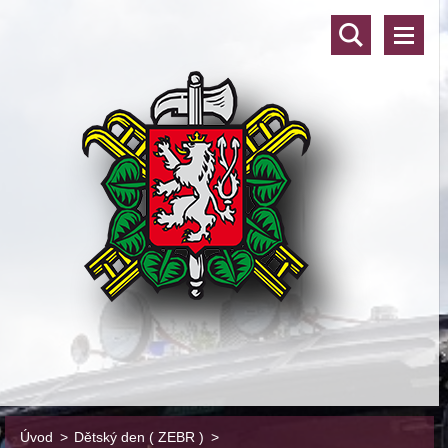
Úvod
>
Dětský den ( ZEBR )
>