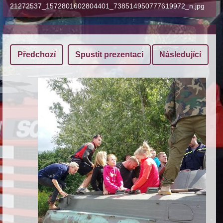
21272537_1572801602804401_738514950777619972_n.jpg
Předchozí
Spustit prezentaci
Následující