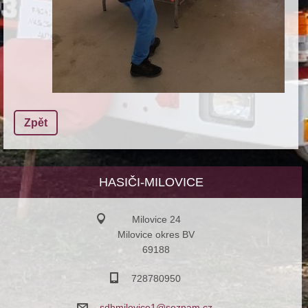
Zpět
HASIČI-MILOVICE
Milovice 24
Milovice okres BV
69188
728780950
sdhmilov
ice1@sez
nam.cz