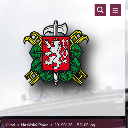
Úvod
>
Hasičský Pinec
>
20190126_153105.jpg