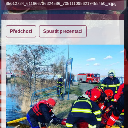
85012734_611666736324586_7051110986219458450_n.jpg
Předchozí
Spustit prezentaci