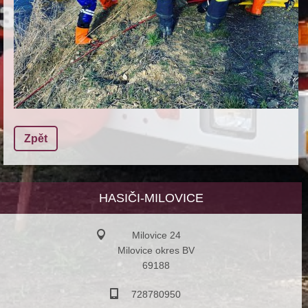
Zpět
HASIČI-MILOVICE
Milovice 24
Milovice okres BV
69188
728780950