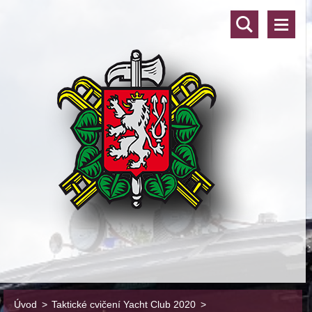
Úvod
>
Taktické cvičení Yacht Club 2020
>