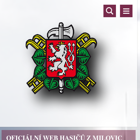
OFICIÁLNÍ WEB HASIČŮ Z MILOVIC