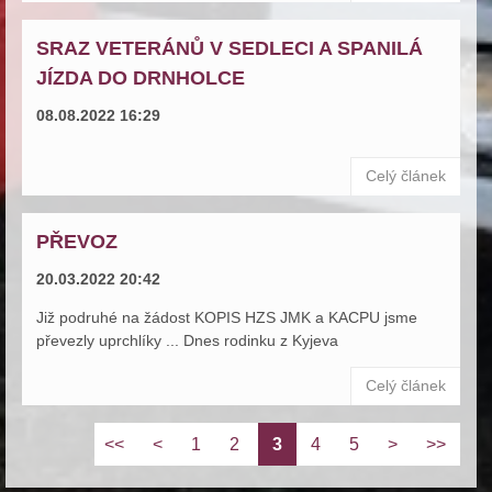
SRAZ VETERÁNŮ V SEDLECI A SPANILÁ
JÍZDA DO DRNHOLCE
08.08.2022 16:29
Celý článek
PŘEVOZ
20.03.2022 20:42
Již podruhé na žádost KOPIS HZS JMK a KACPU jsme
převezly uprchlíky ... Dnes rodinku z Kyjeva
Celý článek
<<
<
1
2
3
4
5
>
>>