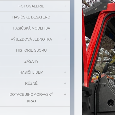
FOTOGALERIE
HASIČSKÉ DESATERO
HASIČSKÁ MODLITBA
VÝJEZDOVÁ JEDNOTKA
HISTORIE SBORU
ZÁSAHY
HASIČI LIDEM
RŮZNÉ
DOTACE JIHOMORAVSKÝ
KRAJ