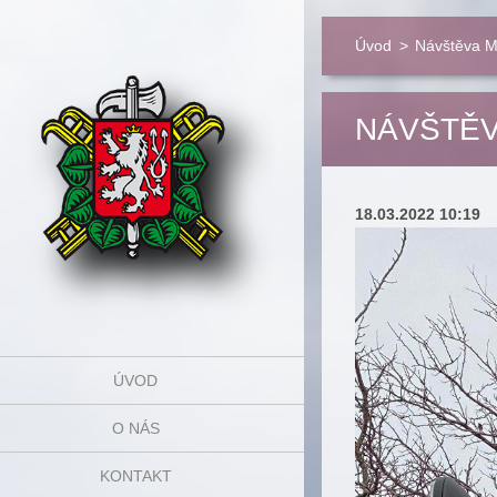
Úvod
>
Návštěva M
NÁVŠTĚV
18.03.2022 10:19
ÚVOD
O NÁS
KONTAKT