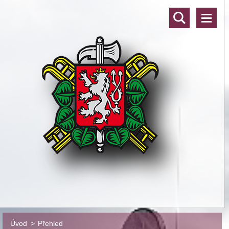
Úvod
>
Přehled