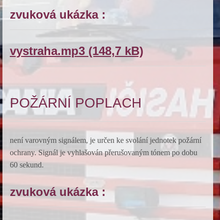
zvuková ukázka :
vystraha.mp3 (148,7 kB)
POŽÁRNÍ POPLACH
není varovným signálem, je určen ke svolání jednotek požární
ochrany. Signál je vyhlašován přerušovaným tónem po dobu
60 sekund.
zvuková ukázka :