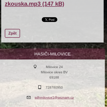
zkouska.mp3 (147 kB)
Zpět
HASIČI-MILOVICE
Milovice 24
Milovice okres BV
69188
728780950
sdhmilov
ice1@sez
nam.cz