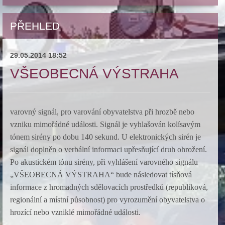
PŘEHLED
29.05.2014 18:52
VŠEOBECNÁ VÝSTRAHA
varovný signál, pro varování obyvatelstva při hrozbě nebo
vzniku mimořádné události. Signál je vyhlašován kolísavým
tónem sirény po dobu 140 sekund. U elektronických sirén je
signál doplněn o verbální informaci upřesňující druh ohrožení.
Po akustickém tónu sirény, při vyhlášení varovného signálu
„VŠEOBECNÁ VÝSTRAHA“ bude následovat tísňová
informace z hromadných sdělovacích prostředků (republiková,
regionální a místní působnost) pro vyrozumění obyvatelstva o
hrozící nebo vzniklé mimořádné události.