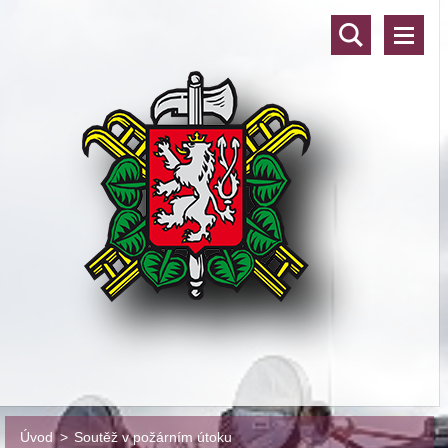
Úvod
>
Soutěž v požárním útoku