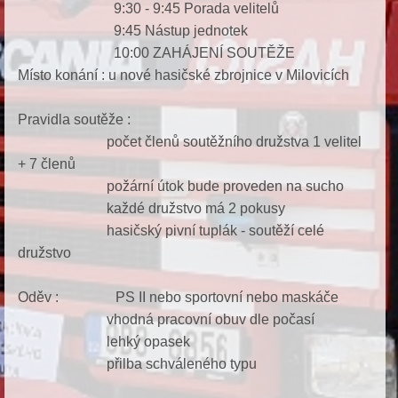
9:30 - 9:45 Porada velitelů
9:45 Nástup jednotek
10:00 ZAHÁJENÍ SOUTĚŽE
Místo konání : u nové hasičské zbrojnice v Milovicích
Pravidla soutěže :
počet členů soutěžního družstva 1 velitel
+ 7 členů
požární útok bude proveden na sucho
každé družstvo má 2 pokusy
hasičský pivní tuplák - soutěží celé
družstvo
Oděv : PS II nebo sportovní nebo maskáče
vhodná pracovní obuv dle počasí
lehký opasek
přilba schváleného typu