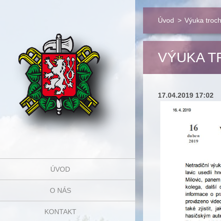
Úvod
>
Výuka troch
VÝUKA T
17.04.2019 17:02
ÚVOD
O NÁS
KONTAKT