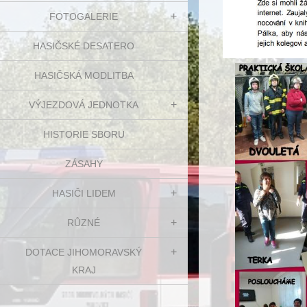
FOTOGALERIE
HASIČSKÉ DESATERO
HASIČSKÁ MODLITBA
VÝJEZDOVÁ JEDNOTKA
HISTORIE SBORU
ZÁSAHY
HASIČI LIDEM
RŮZNÉ
DOTACE JIHOMORAVSKÝ
KRAJ